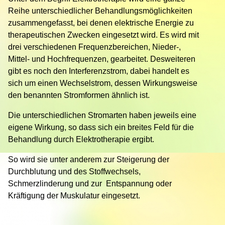
Therapie
Reihe unterschiedlicher Behandlungsmöglichkeiten
zusammengefasst, bei denen elektrische Energie zu
Fussreflexzonentherapie
therapeutischen Zwecken eingesetzt wird. Es wird mit
Cranio-
drei verschiedenen Frequenzbereichen, Nieder-,
Sacral-
Mittel- und Hochfrequenzen, gearbeitet. Desweiteren
Therapie
gibt es noch den Interferenzstrom, dabei handelt es
sich um einen Wechselstrom, dessen Wirkungsweise
Shiatsu
den benannten Stromformen ähnlich ist.
Tuina
Die unterschiedlichen Stromarten haben jeweils eine
&
Akupressur
eigene Wirkung, so dass sich ein breites Feld für die
Behandlung durch Elektrotherapie ergibt.
Selbstzahler
Angebote
So wird sie unter anderem zur Steigerung der
Durchblutung und des Stoffwechsels,
Geschenkgutscheine
Schmerzlinderung und zur Entspannung oder
Kräftigung der Muskulatur eingesetzt.
Kontakt