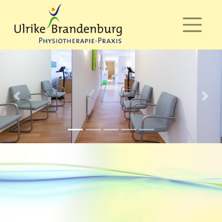
Home
Praxis
Physiotherapie
/
KG
Previous
Next
Beckenbodengymnastik
Bindegewebsmassage
(BGM)
Brügger
Bobath-
Therapie
MT